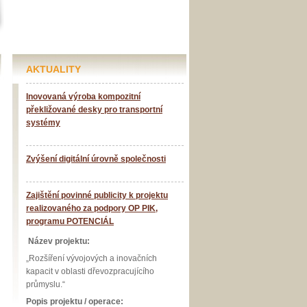
AKTUALITY
Inovovaná výroba kompozitní
překližované desky pro transportní
systémy
Zvýšení digitální úrovně společnosti
Zajištění povinné publicity k projektu
realizovaného za podpory OP PIK,
programu POTENCIÁL
Název projektu:
„Rozšíření vývojových a inovačních
kapacit v oblasti dřevozpracujícího
průmyslu.“
Popis projektu / operace: