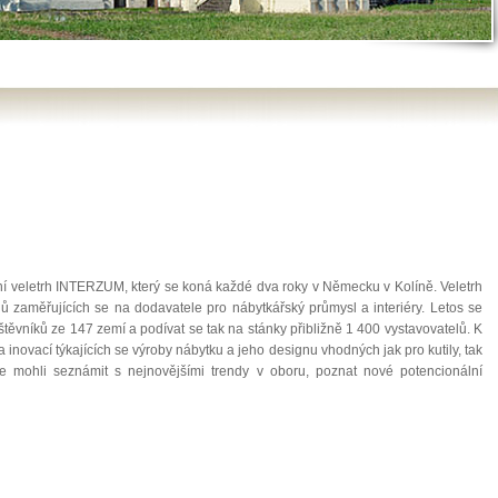
dní veletrh INTERZUM, který se koná každé dva roky v Německu v Kolíně. Veletrh
hů zaměřujících se na dodavatele pro nábytkářský průmysl a interiéry. Letos se
štěvníků ze 147 zemí a podívat se tak na stánky přibližně 1 400 vystavovatelů. K
a inovací týkajících se výroby nábytku a jeho designu vhodných jak pro kutily, tak
se mohli seznámit s nejnovějšími trendy v oboru, poznat nové potencionální