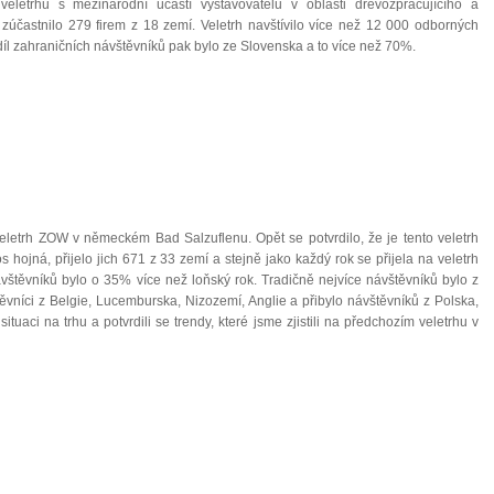
etrhů s mezinárodní účastí vystavovatelů v oblasti dřevozpracujícího a
zúčastnilo 279 firem z 18 zemí. Veletrh navštívilo více než 12 000 odborných
podíl zahraničních návštěvníků pak bylo ze Slovenska a to více než 70%.
 veletrh ZOW v německém Bad Salzuflenu. Opět se potvrdilo, že je tento veletrh
os hojná, přijelo jich 671 z 33 zemí a stejně jako každý rok se přijela na veletrh
vštěvníků bylo o 35% více než loňský rok. Tradičně nejvíce návštěvníků bylo z
ěvníci z Belgie, Lucemburska, Nizozemí, Anglie a přibylo návštěvníků z Polska,
 situaci na trhu a potvrdili se trendy, které jsme zjistili na předchozím veletrhu v