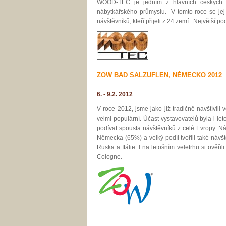
WOOD-TEC je jedním z hlavních českých vel
nábytkářského průmyslu. V tomto roce se jej 
návštěvníků, kteří přijeli z 24 zemí. Největší 
ZOW BAD SALZUFLEN, NĚMECKO 2012
6. - 9.2. 2012
V roce 2012, jsme jako již tradičně navštívili
velmi populární. Účast vystavovatelů byla i let
podívat spousta návštěvníků z celé Evropy. Ná
Německa (65%) a velký podíl tvořili také návšt
Ruska a Itálie. I na letošním veletrhu si ověřili
Cologne.