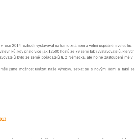
 i v roce 2014 rozhodli vystavovat na tomto známém a velmi úspěšném veletrhu.
ávštěvníků, kdy přišlo více jak 12500 hostů ze 79 zemí tak i vystavovatelů, kterých
tavovatelů bylo ze země pořadatelů tj. z Německa, ale hojné zastoupení měly i
měli jsme možnost ukázat naše výrobky, setkat se s novými lidmi a také se
013