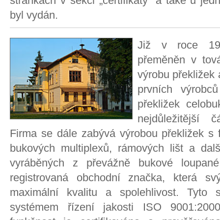
stránkách v sekci „certifikáty“ a také u jed
byl vydán.
Již v roce 19
přeměněn v tová
výrobu překližek
prvních výrobc
překližek celobu
nejdůležitější 
Firma se dále zabývá výrobou překližek s f
bukových multiplexů, rámových lišt a dal
vyráběných z převážně bukové loupan
registrovaná obchodní značka, která s
maximální kvalitu a spolehlivost. Tyto 
systémem řízení jakosti ISO 9001:200