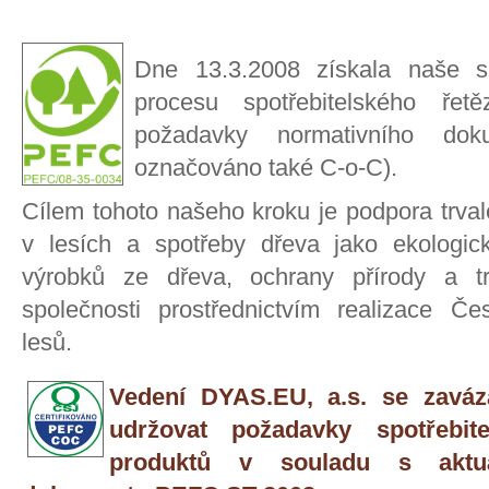
Dne 13.3.2008 získala naše sp
procesu spotřebitelského řet
požadavky normativního d
označováno také C-o-C).
Cílem tohoto našeho kroku je podpora trval
v lesích a spotřeby dřeva jako ekologic
výrobků ze dřeva, ochrany přírody a trv
společnosti prostřednictvím realizace Če
lesů.
Vedení DYAS.EU, a.s. se zaváza
udržovat požadavky spotřebite
produktů v souladu s aktuá