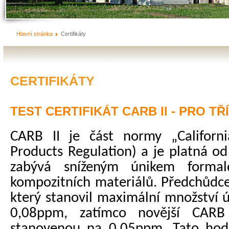
Hlavní stránka
Certifikáty
CERTIFIKÁTY
TEST CERTIFIKÁT CARB II - PRO TŘ
CARB II je část normy „
Californ
Products Regulation) a je platná o
zabývá sníženým únikem formal
kompozitních materiálů. Předchůdce
který stanovil maximální množství 
0,08ppm, zatímco novější CARB
stanovenou na 0,05ppm. Tato hodn