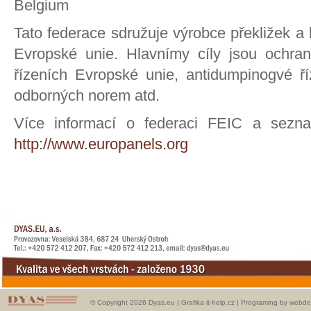
Belgium
Tato federace sdružuje výrobce překližek a
Evropské unie. Hlavnímy cíly jsou ochran
řízeních Evropské unie, antidumpinogvé říz
odborných norem atd.
Více informací o federaci FEIC a sezn
http://www.europanels.org
© Copyright 2026 Dyas.eu |
Grafika it-help.cz
|
Programing by webde