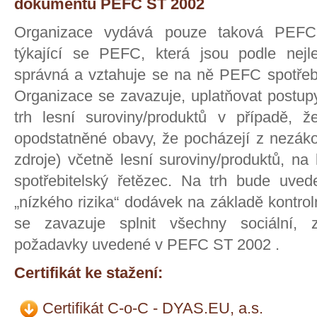
dokumentu PEFC ST 2002
Organizace vydává pouze taková PEFC 
týkající se PEFC, která jsou podle nejl
správná a vztahuje se na ně PEFC spotřebi
Organizace se zavazuje, uplatňovat postupy
trh lesní suroviny/produktů v případě, 
opodstatněné obavy, že pocházejí z nezáko
zdroje) včetně lesní suroviny/produktů, n
spotřebitelský řetězec. Na trh bude uve
„nízkého rizika“ dodávek na základě kontro
se zavazuje splnit všechny sociální, 
požadavky uvedené v PEFC ST 2002 .
Certifikát ke stažení:
Certifikát C-o-C - DYAS.EU, a.s.